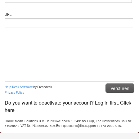
Do you want to deactivate your account? Log in first. Click
here
Online Media Solutions B.V. De nieuwe erven 3, 5431NV Cuijk, The Netherlands CoC Nr.:
64928543 VAT Nr.: NL8559.07.526.B01 questions@flirt.support +3173 2032 015.